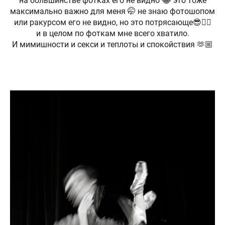
на большинстве фотках его не видно 😂 это тоже
максимально важно для меня 🤭 не знаю фотошопом
или ракурсом его не видно, но это потрясающе😎👌🏼
и в целом по фоткам мне всего хватило.
И мимишности и секси и теплоты и спокойствия 🫶🏼