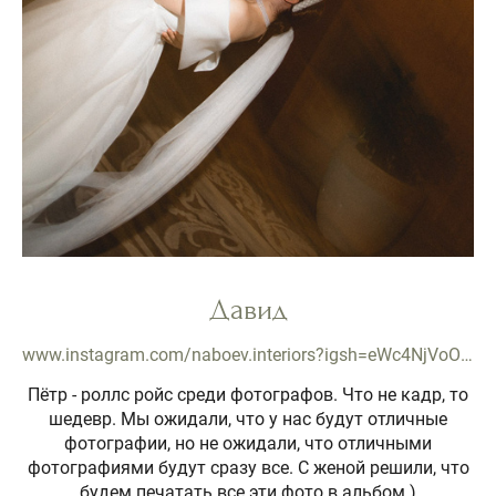
Давид
www.instagram.com/naboev.interiors?igsh=eWc4NjVoOG8wOWR6
Пётр - роллс ройс среди фотографов. Что не кадр, то
шедевр. Мы ожидали, что у нас будут отличные
фотографии, но не ожидали, что отличными
фотографиями будут сразу все. С женой решили, что
будем печатать все эти фото в альбом )